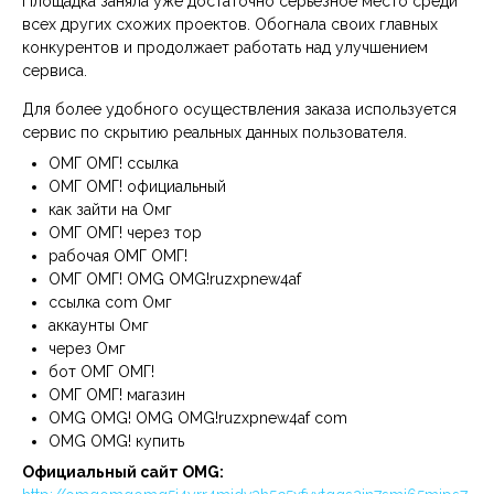
Площадка заняла уже достаточно серьезное место среди
всех других схожих проектов. Обогнала своих главных
конкурентов и продолжает работать над улучшением
сервиса.
Для более удобного осуществления заказа используется
сервис по скрытию реальных данных пользователя.
ОМГ ОМГ! ссылка
ОМГ ОМГ! официальный
как зайти на Омг
ОМГ ОМГ! через тор
рабочая ОМГ ОМГ!
ОМГ ОМГ! OMG OMG!ruzxpnew4af
ссылка com Омг
аккаунты Омг
через Омг
бот ОМГ ОМГ!
ОМГ ОМГ! магазин
OMG OMG! OMG OMG!ruzxpnew4af com
OMG OMG! купить
Официальный сайт OMG: