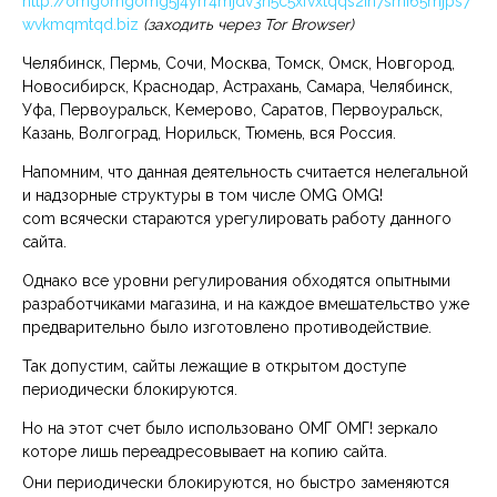
http://omgomgomg5j4yrr4mjdv3h5c5xfvxtqqs2in7smi65mjps7
wvkmqmtqd.biz
(заходить через Tor Browser)
Челябинск, Пермь, Сочи, Москва, Томск, Омск, Новгород,
Новосибирск, Краснодар, Астрахань, Самара, Челябинск,
Уфа, Первоуральск, Кемерово, Саратов, Первоуральск,
Казань, Волгоград, Норильск, Тюмень, вся Россия.
Напомним, что данная деятельность считается нелегальной
и надзорные структуры в том числе OMG OMG!
com всячески стараются урегулировать работу данного
сайта.
Однако все уровни регулирования обходятся опытными
разработчиками магазина, и на каждое вмешательство уже
предварительно было изготовлено противодействие.
Так допустим, сайты лежащие в открытом доступе
периодически блокируются.
Но на этот счет было использовано ОМГ ОМГ! зеркало
которе лишь переадресовывает на копию сайта.
Они периодически блокируются, но быстро заменяются