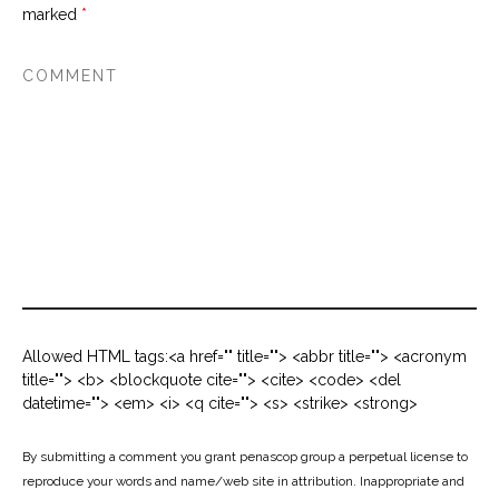
marked
*
Allowed HTML tags:<a href="" title=""> <abbr title=""> <acronym
title=""> <b> <blockquote cite=""> <cite> <code> <del
datetime=""> <em> <i> <q cite=""> <s> <strike> <strong>
By submitting a comment you grant penascop group a perpetual license to
reproduce your words and name/web site in attribution. Inappropriate and