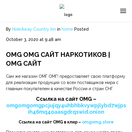
By
HideAway Country Inn
in
home
Posted
October 3, 2020 at 9:48 am
OMG OMG САЙТ НАРКОТИКОВ |
OMG САЙТ
Сам же магазин ОМГ ОМГ! предоставляет свою платформу
для реализации продукции со всех поставщиков мира с
главным покупателем в качестве России и стран СНГ.
Ссылка на сайт OMG –
omgomgomgpcjujqy4uhbhbkvywpjlybd7wjps
ih46mq4oaasgdrqswid.onion
Ссылка на сайт OMG в клир –
omgomg.store