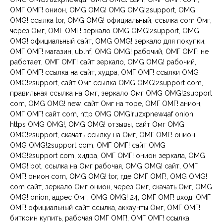
ОМГ ОМГ! онион, OMG OMG! OMG OMG!2support, OMG
OMG! ссылка tor, OMG OMG! официальный, ссылка com Омг,
через Омг, ОМГ ОМГ! зеркало OMG OMG!2support, OMG
OMG! официальный сайт, OMG OMG! зеркало для покупки,
ОМГ ОМГ! магазин, ublhf, OMG OMG! рабочий, ОМГ ОМГ! не
работает, ОМГ ОМГ! сайт зеркало, OMG OMG! рабочий,
ОМГ ОМГ! ссылка на сайт, худра, ОМГ ОМГ! ссылки OMG
OMG!2support, сайт Омг ссылка OMG OMG!2support com,
правильная ссылка на Омг, зеркало Омг OMG OMG!2support
com, OMG OMG! new, сайт Омг на торе, ОМГ ОМГ! анион,
ОМГ ОМГ! сайт com, http OMG OMG!ruzxpnew4af onion,
https OMG OMG!, OMG OMG! отзывы, сайт Омг OMG
OMG!2support, скачать ссылку на Омг, ОМГ ОМГ! онион
OMG OMG!2support com, ОМГ ОМГ! сайт OMG
OMG!2support com, хидра, ОМГ ОМГ! онион зеркала, OMG
OMG! bot, ссылка на Омг рабочая, OMG OMG! сайт, ОМГ
ОМГ! онион com, OMG OMG! tor, где ОМГ ОМГ!, OMG OMG!
com сайт, зеркало Омг онион, через Омг, скачать Омг, OMG
OMG! onion, адрес Омг, OMG OMG! 24, ОМГ ОМГ! вход, ОМГ
ОМГ! официальный сайт ссылка, аккаунты Омг, ОМГ ОМГ!
биткоин купить, рабочая ОМГ ОМГ!, ОМГ ОМГ! ссылка