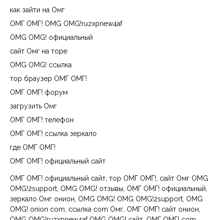
как зайти на Омг
ОМГ ОМГ! OMG OMG!ruzxpnew4af
OMG OMG! официальный
сайт Омг на торе
OMG OMG! ссылка
тор браузер ОМГ ОМГ!
ОМГ ОМГ! форум
загрузить Омг
ОМГ ОМГ! телефон
ОМГ ОМГ! ссылка зеркало
где ОМГ ОМГ!
ОМГ ОМГ! официальный сайт
ОМГ ОМГ! официальный сайт, тор ОМГ ОМГ!, сайт Омг OMG
OMG!2support, OMG OMG! отзывы, ОМГ ОМГ! официальный,
зеркало Омг онион, OMG OMG! OMG OMG!2support, OMG
OMG! onion com, ссылка com Омг, ОМГ ОМГ! сайт онион,
OMG OMG!ruzxpnew4af OMG OMG! сайт, ОМГ ОМГ! com,