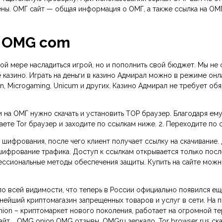
нены. ОМГ сайт — общая информация о ОМГ, а также ссылка на О
т OMG com
ной мере насладиться игрой, но и пополнить свой бюджет. Мы н
е казино. Играть на деньги в казино Адмирал можно в режиме онл
yson, Microgaming, Unicum и других. Казино Адмирал не требует о
 на ОМГ нужно скачать и установить ТОР браузер. Благодаря ему
иваете Tor браузер и заходите по ссылкам ниже. 2. Переходите по
шифрования, после чего клиент получает ссылку на скачивание.
шифрование трафика. Доступ к ссылкам открывается только посл
ссиональные методы обеспечения защиты. Купить на сайте можно: 
по всей видимости, что теперь в России официально появился ещ
упнейший криптомагазин запрещенных товаров и услуг в сети. На
onion – криптомаркет нового поколения, работает на огромной т
айт. . OMG onion OMG отзывы. OMGru зеркало. Tor browser rus ск