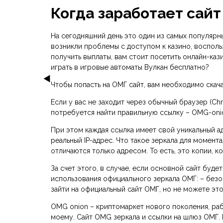
Когда заработает сай
На сегодняшний день это один из самых популярны
возникли проблемы с доступом к казино, воспольз
получить выплаты, вам стоит посетить онлайн-каз
играть в игровые автоматы Вулкан бесплатно?
Чтобы попасть на ОМГ сайт, вам необходимо скач
Если у вас не заходит через обычный браузер (Chr
потребуется найти правильную ссылку – OMG-onio
При этом каждая ссылка имеет свой уникальный а
реальный IP-адрес. Что такое зеркала для момент
отличаются только адресом. То есть, это копии, 
За счет этого, в случае, если основной сайт буд
использования официального зеркала ОМГ: – безоп
зайти на официальный сайт ОМГ, но не можете это
OMG onion – криптомаркет нового поколения, ра
моему. Сайт OMG зеркала и ссылки на шлюз ОМГ. Е