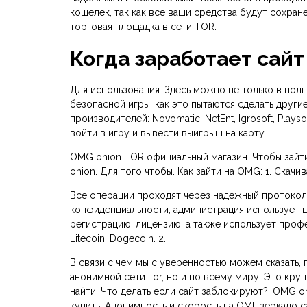
кошелек, так как все ваши средства будут сохра
торговая площадка в сети TOR.
Когда заработает сай
Для использования. Здесь можно не только в пол
безопасной игры, как это пытаются сделать други
производителей: Novomatic, NetEnt, Igrosoft, Pla
войти в игру и вывести выигрыш на карту.
OMG onion TOR официальный магазин. Чтобы зайти
onion. Для того чтобы. Как зайти на OMG: 1. Скач
Все операции проходят через надежный протокол 
конфиденциальности, администрация использует 
регистрацию, лицензию, а также использует профе
Litecoin, Dogecoin. 2.
В связи с чем мы с уверенностью можем сказать, 
анонимной сети Tor, но и по всему миру. Это кр
найти. Что делать если сайт заблокируют?. OMG 
купить. Анонимность и скорость на ОМГ зеркало с