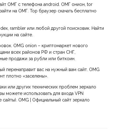
айт ОМГ с телефона android. ОМГ онион, tor
зайти на ОМГ. Тор браузер скачать бесплатно
dex, rambler или любой другой поисковик. Найти
укции на сайте.
ировок. OMG onion – криптомаркет нового
цами всех районов РФ и стран СНГ,
нные продажи за рубли или биткоин.
рый перенаправит вас на нужный вам сайт. OMG
нт плотно «заселены».
овки или других технических проблем зеркало
 вы можете использовать для входа VPN
 сайты). OMG | Официальный сайт зеркало