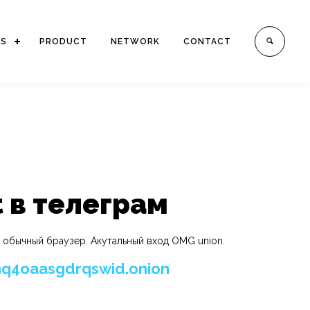
ES
PRODUCT
NETWORK
CONTACT
t в телеграм
 обычный браузер. Акутальный вход OMG union.
q4oaasgdrqswid.onion