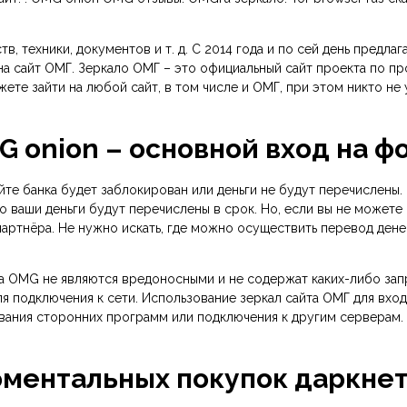
 техники, документов и т. д. С 2014 года и по сей день предлаг
на сайт ОМГ. Зеркало ОМГ – это официальный сайт проекта по п
те зайти на любой сайт, в том числе и ОМГ, при этом никто не
 onion – основной вход на ф
сайте банка будет заблокирован или деньги не будут перечислены
о ваши деньги будут перечислены в срок. Но, если вы не можете
артнёра. Не нужно искать, где можно осуществить перевод дене
йта OMG не являются вредоносными и не содержат каких-либо зап
 подключения к сети. Использование зеркал сайта ОМГ для вход
ования сторонних программ или подключения к другим серверам. 
оментальных покупок даркне