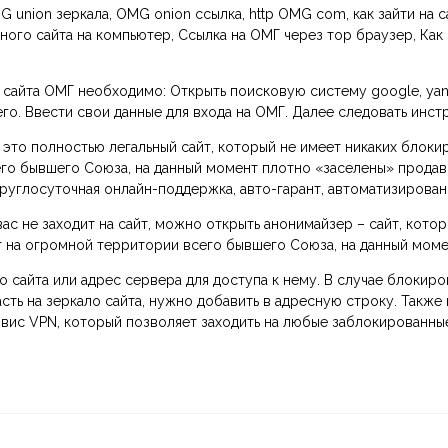
 union зеркала, OMG onion ссылка, http OMG com, как зайти на с
ного сайта на компьютер, Ссылка на ОМГ через тор браузер, Как 
о сайта ОМГ необходимо: Открыть поисковую систему google, yan
го. Ввести свои данные для входа на ОМГ. Далее следовать инстр
 – это полностью легальный сайт, который не имеет никаких блок
го бывшего Союза, на данный момент плотно «заселены» продав
 круглосуточная онлайн-поддержка, авто-гарант, автоматизирова
ас не заходит на сайт, можно открыть анонимайзер – сайт, кото
т на огромной территории всего бывшего Союза, на данный моме
 сайта или адрес сервера для доступа к нему. В случае блокир
сть на зеркало сайта, нужно добавить в адресную строку. Также
рвис VPN, который позволяет заходить на любые заблокированные