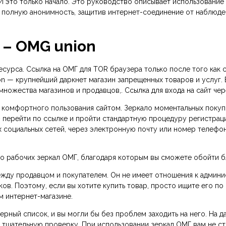
 И это только начало. Это руководство описывает использование 
олную анонимность, защитив интернет-соединение от наблюдения.
р – OMG union
есурса. Ссылка на ОМГ для TOR браузера только после того как с
n — крупнейший даркнет магазин запрещенных товаров и услуг.
множества магазинов и продавцов,. Ссылка для входа на сайт чер
 комфортного пользования сайтом. Зеркало моментальных поку
 – перейти по ссылке и пройти стандартную процедуру регистра
ых социальных сетей, через электронную почту или номер телефо
о рабочих зеркал ОМГ, благодаря которым вы сможете обойти б
ежду продавцом и покупателем. Он не имеет отношения к админи
ов. Поэтому, если вы хотите купить товар, просто ищите его по
м интернет-магазине.
черный список, и вы могли бы без проблем заходить на него. На
 тщательную проверку. При использовании зеркал ОМГ вам не сто