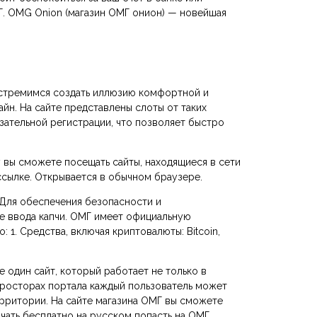
МГ. OMG Onion (магазин ОМГ онион) — новейшая
е стремимся создать иллюзию комфортной и
айн. На сайте представлены слоты от таких
бязательной регистрации, что позволяет быстро
 вы сможете посещать сайты, находящиеся в сети
 ссылке. Открывается в обычном браузере.
 Для обеспечения безопасности и
е ввода капчи. ОМГ имеет официальную
1. Средства, включая криптовалюты: Bitcoin,
е один сайт, который работает не только в
 просторах портала каждый пользователь может
ерритории. На сайте магазина ОМГ вы сможете
ачать бесплатно на русском попасть на ОМГ.