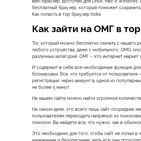
веб-браузер, доступен для Linux, Mac и Windows.
бесплатный браузер, который поможет сохранить п
Как попасть в тор браузер hidra
Как зайти на ОМГ в то
Tor, который можно бесплатно скачать с нашего р
любого устройства, даже с мобильного. OMG onio
различных категорий. ОМГ – это интернет маркет 
И содержит в себе все необходимые функции для
блокировки. Все, что требуется от пользователя
регистрации: через аккаунт в одной из популярн
не более 5 минут.
На нашем сайте можно найти огромное количеств
На самом деле, это всего лишь сайт-посредник м
пользователям переходить напрямую из поисковик
поиском. Вы найдете все, что нужно, как в обычно
Это необходимо для того, чтобы сайт не попал в 
надежными и безопасными, ведь все они проходят