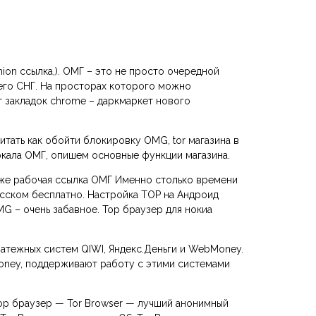
ion ссылка,). ОМГ – это не просто очередной
его СНГ. На просторах которого можно
 закладок chrome – даркмаркет нового
тать как обойти блокировку OMG, tor магазина в
ркала ОМГ, опишем основные функции магазина.
к же рабочая ссылка ОМГ Именно столько времени
усском бесплатно. Настройка ТОР на Андроид
G – очень забавное. Тор браузер для нокиа
латежных систем QIWI, Яндекс.Деньги и WebMoney.
Money, поддерживают работу с этими системами
 Тор браузер — Tor Browser — лучший анонимный