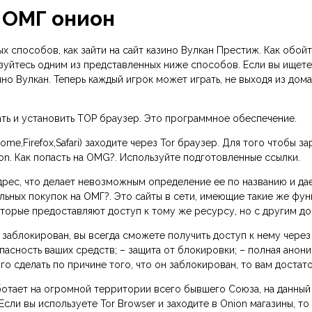
т ОМГ онион
х способов, как зайти на сайт казино Вулкан Престиж. Как обойт
уйтесь одним из представленных ниже способов. Если вы ищете, 
ино Вулкан. Теперь каждый игрок может играть, не выходя из дом
ать и установить ТОР браузер. Это программное обеспечение.
ome,Firefox,Safari) заходите через Tor браузер. Для того чтобы 
n. Как попасть на OMG?. Используйте подготовленные ссылки.
дрес, что делает невозможным определение ее по названию и да
альных покупок на ОМГ?. Это сайты в сети, имеющие такие же фун
которые предоставляют доступ к тому же ресурсу, но с другим 
ет заблокирован, вы всегда сможете получить доступ к нему чер
асность ваших средств; – защита от блокировки; – полная анони
го сделать по причине того, что он заблокирован, то вам достат
ботает на огромной территории всего бывшего Союза, на данный
сли вы используете Tor Browser и заходите в Onion магазины, т