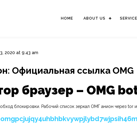
HOME
ABOUT US
SERVIC
3, 2020 at 9:43 am
он: Официальная ссылка OMG
тор браузер – OMG bo
бход блокировки. Рабочий список зеркал ОМГ анион через tor и
mgpcjujqy4uhbhbkvywpjlybd7wjpsih46m