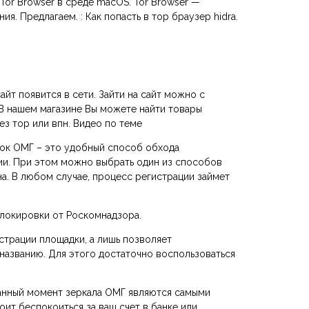
Tor Browser в среде macOS. Tor Browser —
 Предлагаем. : Как попасть в тор браузер hidra.
айт появится в сети. Зайти на сайт можно с
 В нашем магазине Вы можете найти товары
ез тор или впн. Видео по теме
пок ОМГ – это удобный способ обхода
ции. При этом можно выбрать один из способов
на. В любом случае, процесс регистрации займет
локировки от Роскомнадзора.
страции площадки, а лишь позволяет
 названию. Для этого достаточно воспользоваться
 данный момент зеркала ОМГ являются самыми
ит беспокоиться за ваш счет в банке или