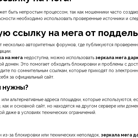
ет быть непростым процессом, так как мошенники часто создают
пасности необходимо использовать проверенные источники и сл
ую ссылку на мега от поддел
т несколько авторитетных форумов, где публикуются проверенн
дации.
ка на мега
недоступна, можно использовать
зеркала мега дар
гой домен. Это помогает обходить блокировки и проблемы с дос
дите по сомнительным ссылкам, которые приходят по электронн
ебя за официальный сайт.
и нужны?
или альтернативные адреса площадки, которые используются, е
 как и основной сайт, но находятся на другом сервере или доме
й даже в условиях технических ограничений.
 из-за блокировки или технических неполадок,
зеркала мега д