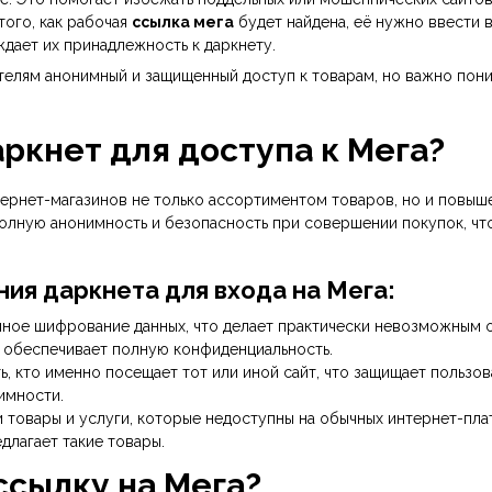
ого, как рабочая
ссылка мега
будет найдена, её нужно ввести 
ждает их принадлежность к даркнету.
елям анонимный и защищенный доступ к товарам, но важно поним
ркнет для доступа к Мега?
ернет-магазинов не только ассортиментом товаров, но и повыш
олную анонимность и безопасность при совершении покупок, ч
ия даркнета для входа на Мега:
ное шифрование данных, что делает практически невозможным о
ак обеспечивает полную конфиденциальность.
, кто именно посещает тот или иной сайт, что защищает пользо
имности.
 товары и услуги, которые недоступны на обычных интернет-пла
едлагает такие товары.
ссылку на Мега?