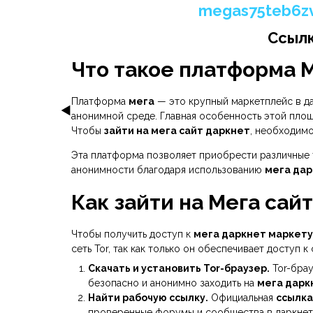
megas75teb6zv
Ссылк
Что такое платформа М
Платформа
мега
— это крупный маркетплейс в да
анонимной среде. Главная особенность этой площа
Чтобы
зайти на мега сайт даркнет
, необходимо
Эта платформа позволяет приобрести различные т
анонимности благодаря использованию
мега дар
Как зайти на Мега сай
Чтобы получить доступ к
мега даркнет маркету
сеть Tor, так как только он обеспечивает доступ 
Скачать и установить Tor-браузер.
Tor-брау
безопасно и анонимно заходить на
мега дарк
Найти рабочую ссылку.
Официальная
ссылка
проверенные форумы и сообщества в даркнете