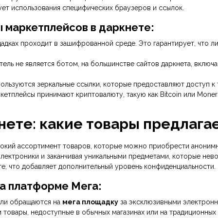
бует использования специфических браузеров и ссылок.
 маркетплейсов в даркнете:
щадках проходит в зашифрованной среде. Это гарантирует, что л
тель не является ботом, на большинстве сайтов даркнета, включ
льзуются зеркальные ссылки, которые предоставляют доступ к т
етплейсы принимают криптовалюту, такую как Bitcoin или Moner
нете: какие товары предлага
окий ассортимент товаров, которые можно приобрести анонимн
электроники и заканчивая уникальными предметами, которые нево
е, что добавляет дополнительный уровень конфиденциальности.
а платформе Мега:
ли обращаются на
мега площадку
за эксклюзивными электронн
 товары, недоступные в обычных магазинах или на традиционных