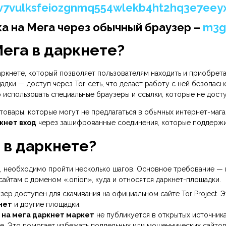
7vulksfeiozgnmq554wlekb4ht2hq3e7eey
а на Мега через обычный браузер –
m3g
ега в даркнете?
ркнете, который позволяет пользователям находить и приобрет
дки — доступ через Tor-сеть, что делает работу с ней безопас
 использовать специальные браузеры и ссылки, которые не дост
овары, которые могут не предлагаться в обычных интернет-мага
кнет вход
через зашифрованные соединения, которые поддержи
т в даркнете?
, необходимо пройти несколько шагов. Основное требование —
к сайтам с доменом «.onion», куда и относятся даркнет-площадки.
зер доступен для скачивания на официальном сайте Tor Project.
нет
и другие площадки.
 на мега даркнет маркет
не публикуется в открытых источника
. Это помогает избежать поддельных или мошеннических сайтов