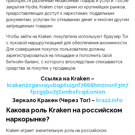
приобрести различные незаконные товары и услуги. После
закрытия Hydra, Kraken стал одним из крупнейших рынков,
предоставляющих доступ к наркотикам, поддельным
документам, услугам по отмыванию денег и многим другим
запрещенным товарам.
Чтобы зайти на Kraken, покупатели используют браузер Tor
с луковой маршрутизацией для обеспечения анонимности.
Для совершения покупок пользователи должны
зарегистрироваться на площадке и пополнить свой
биткойн-баланс, с которого впоследствии списываются
средства за покупки у продавцов.
Cсылка на Kraken
–
kraken2zgevrayvbqptss5nf7666hmznonf3m7
fpzg5bu75txmbxfcqd.onion
Зеркало Кракен (Через Tor) –
kra22.info
Какова роль Kraken на российском
наркорынке?
Kraken играет значительную роль на российском