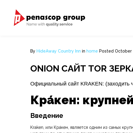
By
HideAway Country Inn
in
home
Posted
October 
ONION САЙТ TOR ЗЕР
Официальный сайт KRAKEN: (заходить че
Кра́кен: крупн
Введение
Kraken, или Кра́кен, является одним из самых к