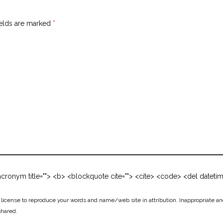
ields are marked
*
 <acronym title=""> <b> <blockquote cite=""> <cite> <code> <del dateti
icense to reproduce your words and name/web site in attribution. Inappropriate an
shared.