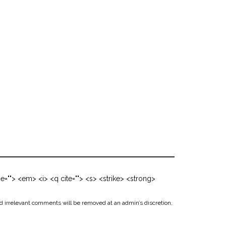
me=""> <em> <i> <q cite=""> <s> <strike> <strong>
d irrelevant comments will be removed at an admin’s discretion.