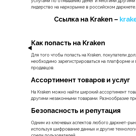
услугами по отмыванию денег и многими другими т
лидерство на наркорынке в российском даркнете.
Cсылка на Kraken
–
krak
Как попасть на Kraken
Для того чтобы попасть на Kraken, покупатели до
необходимо зарегистрироваться на платформе и п
продавцов.
Ассортимент товаров и услуг
На Kraken можно найти широкий ассортимент товар
другими незаконными товарами. Разнообразие пре
Безопасность и репутация
Одним из ключевых аспектов любого даркнет-рынк
используя шифрование данных и другие технологи
среди пользователей.