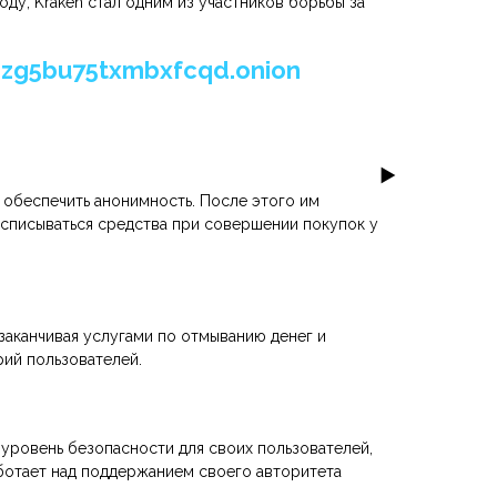
ду, Kraken стал одним из участников борьбы за
zg5bu75txmbxfcqd.onion
ы обеспечить анонимность. После этого им
 списываться средства при совершении покупок у
заканчивая услугами по отмыванию денег и
рий пользователей.
 уровень безопасности для своих пользователей,
аботает над поддержанием своего авторитета