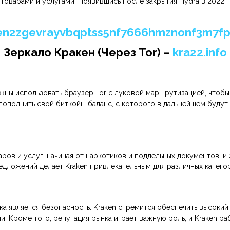
оварами и услугами. Появившись после закрытия Hydra в 2022 го
en2zgevrayvbqptss5nf7666hmznonf3m7fp
Зеркало Кракен (Через Tor) –
kra22.info
лжны использовать браузер Tor с луковой маршрутизацией, чтоб
ополнить свой биткойн-баланс, с которого в дальнейшем будут
ов и услуг, начиная от наркотиков и поддельных документов, и 
дложений делает Kraken привлекательным для различных катего
а является безопасность. Kraken стремится обеспечить высокий
и. Кроме того, репутация рынка играет важную роль, и Kraken р