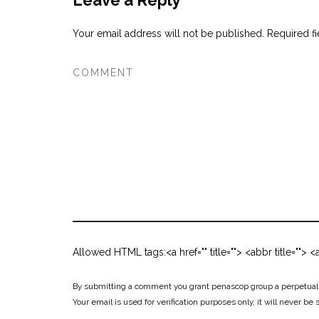
Leave a Reply
Your email address will not be published.
Required f
Allowed HTML tags:<a href="" title=""> <abbr title="">
By submitting a comment you grant penascop group a perpetual l
Your email is used for verification purposes only, it will never be 