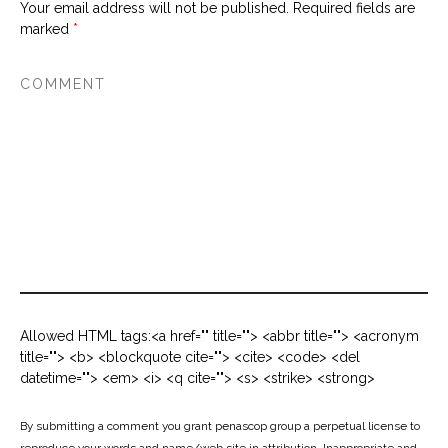
Your email address will not be published.
Required fields are
marked
*
Allowed HTML tags:<a href="" title=""> <abbr title=""> <acronym
title=""> <b> <blockquote cite=""> <cite> <code> <del
datetime=""> <em> <i> <q cite=""> <s> <strike> <strong>
By submitting a comment you grant penascop group a perpetual license to