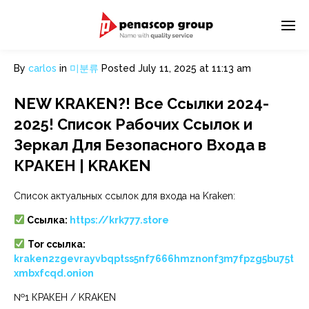
By
carlos
in
미분류
Posted
July 11, 2025 at 11:13 am
NEW KRAKEN?! Все Ссылки 2024-
2025! Список Рабочих Ссылок и
Зеркал Для Безопасного Входа в
КРАКЕН | KRAKEN
Список актуальных ссылок для входа на Kraken:
Ссылка:
https://krk777.store
Tor ссылка:
kraken2zgevrayvbqptss5nf7666hmznonf3m7fpzg5bu75t
xmbxfcqd.onion
№1 КРАКЕН / KRAKEN