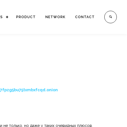
ES
PRODUCT
NETWORK
CONTACT
7fpzg5bu75txmbxfcqd.onion
 не только, но даже у таких очевидных плюсов,