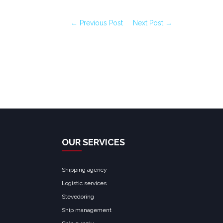
← Previous Post
Next Post →
OUR SERVICES
Shipping agency
Logistic services
Stevedoring
Ship management