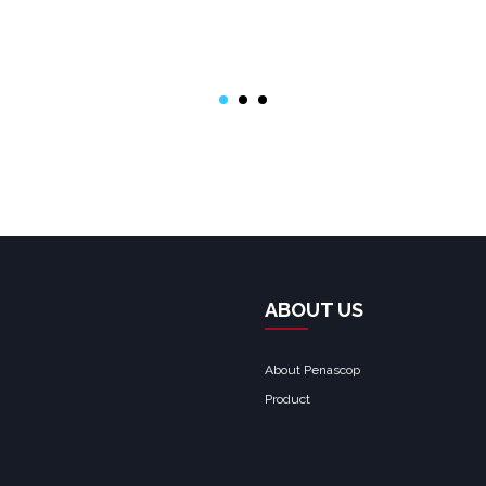
на
на
ку
p
ABOUT US
About Penascop
Product