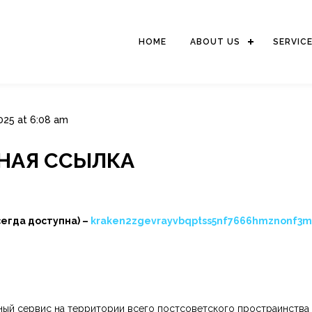
HOME
ABOUT US
SERVIC
025 at 6:08 am
ЬНАЯ ССЫЛКА
сегда доступна) –
kraken2zgevrayvbqptss5nf7666hmznonf3m
ный сервис на территории всего постсоветского простраинства и