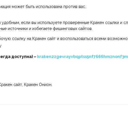
мация может быть использована против вас.
 удобным, если вы используете проверенные Кракен ссылки и с
жные источники и избегаете фишинговых сайтов.
очую ссылку на Кракен сайт и воспользоваться всеми возможно
У
сегда доступна) –
kraken2zgevrayvbqptss5nf7666hmznonf3m
Кракен сайт, Кракен Онион.