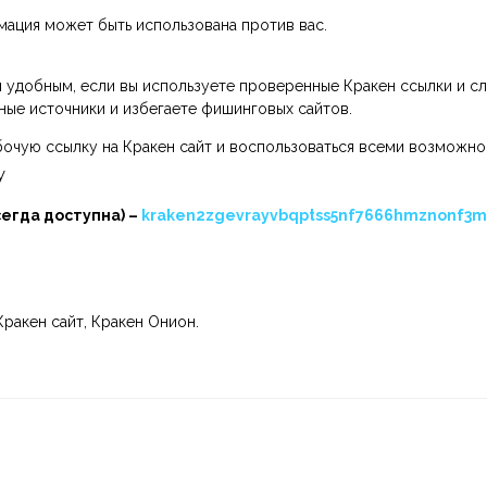
мация может быть использована против вас.
 удобным, если вы используете проверенные Кракен ссылки и с
жные источники и избегаете фишинговых сайтов.
очую ссылку на Кракен сайт и воспользоваться всеми возможно
У
сегда доступна) –
kraken2zgevrayvbqptss5nf7666hmznonf3m
Кракен сайт, Кракен Онион.