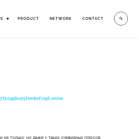
ES
PRODUCT
NETWORK
CONTACT
7fpzg5bu75txmbxfcqd.onion
 не только, но даже у таких очевидных плюсов,