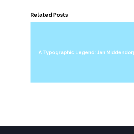
Related Posts
A Typographic Legend: Jan Middendor
Find out more →