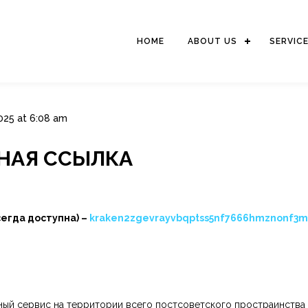
HOME
ABOUT US
SERVIC
025 at 6:08 am
ЬНАЯ ССЫЛКА
сегда доступна) –
kraken2zgevrayvbqptss5nf7666hmznonf3m
ный сервис на территории всего постсоветского простраинства и