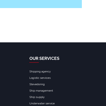
Find out more →
Find 
OUR SERVICES
Shipping agency
Logistic services
Stevedoring
Ship management
Ship supply
Underwater service