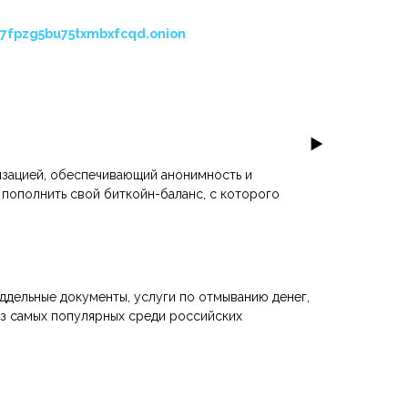
7fpzg5bu75txmbxfcqd.onion
изацией, обеспечивающий анонимность и
пополнить свой биткойн-баланс, с которого
ддельные документы, услуги по отмыванию денег,
из самых популярных среди российских