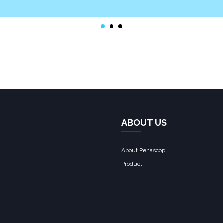
Find out more →
ABOUT US
About Penascop
Product