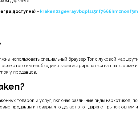
ском даркнете.
сегда доступна) –
kraken2zgevrayvbqptss5nf7666hmznonf3m
?
олжны использовать специальный браузер Tor с луковой маршрут
После этого им необходимо зарегистрироваться на платформе и 
пок у продавцов.
aken?
конных товаров и услуг, включая различные виды наркотиков, по
овые продавцы и товары, что делает этот даркнет-рынок одним 