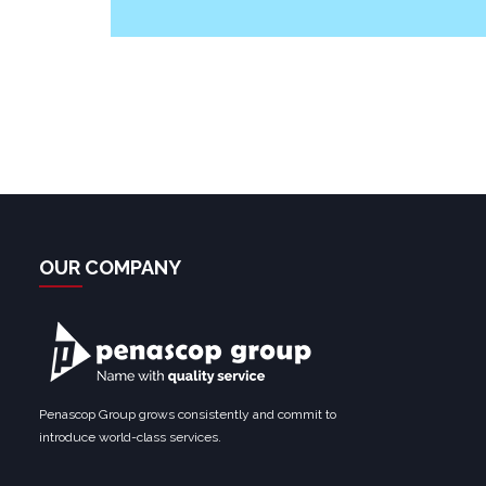
Find out more →
OUR COMPANY
Penascop Group grows consistently and commit to
introduce world-class services.