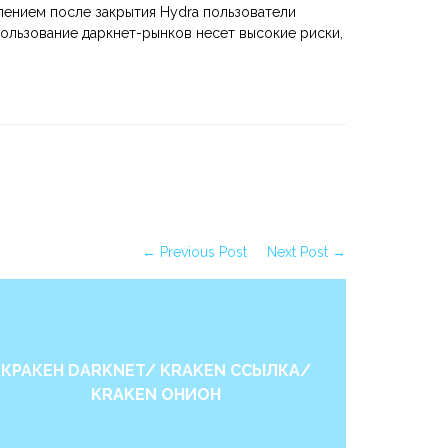
влением после закрытия Hydra пользователи
пользование даркнет-рынков несет высокие риски,
← Previous Post
Next Post →
КРАКЕН DARKNET/ KRAKEN ССЫЛКА/
Сайт Kra
KRAKEN ОНИОН