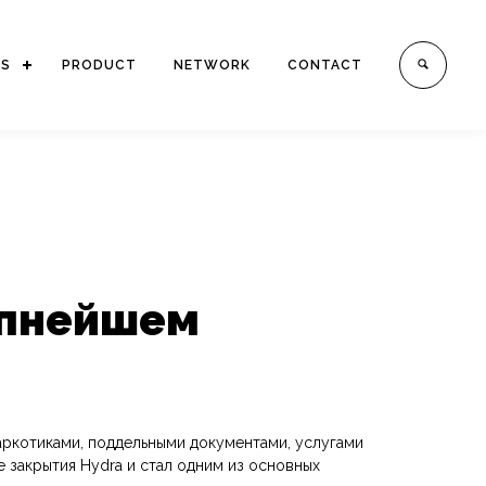
ES
PRODUCT
NETWORK
CONTACT
рупнейшем
наркотиками, поддельными документами, услугами
 закрытия Hydra и стал одним из основных