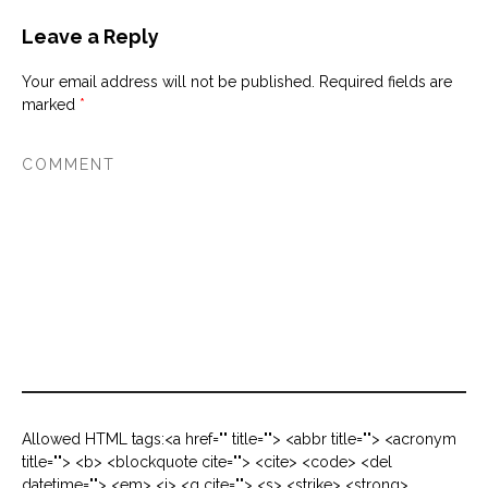
Leave a Reply
Your email address will not be published.
Required fields are
marked
*
Allowed HTML tags:<a href="" title=""> <abbr title=""> <acronym
title=""> <b> <blockquote cite=""> <cite> <code> <del
datetime=""> <em> <i> <q cite=""> <s> <strike> <strong>